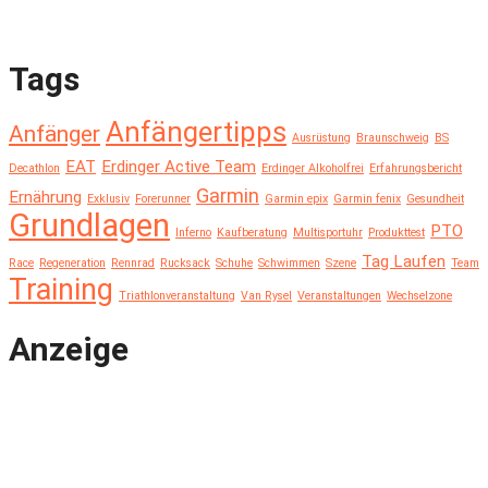
Tags
Anfängertipps
Anfänger
Ausrüstung
Braunschweig
BS
EAT
Erdinger Active Team
Decathlon
Erdinger Alkoholfrei
Erfahrungsbericht
Garmin
Ernährung
Exklusiv
Forerunner
Garmin epix
Garmin fenix
Gesundheit
Grundlagen
PTO
Inferno
Kaufberatung
Multisportuhr
Produkttest
Tag Laufen
Race
Regeneration
Rennrad
Rucksack
Schuhe
Schwimmen
Szene
Team
Training
Triathlonveranstaltung
Van Rysel
Veranstaltungen
Wechselzone
Anzeige